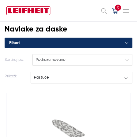
0
Navlake za daske
Filteri
Sortiraj po:
Podrazumevano
Prikaži:
Rastuće