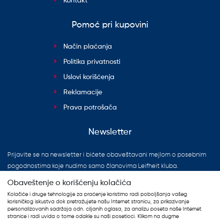
Kontakt
Pomoć pri kupovini
Način plaćanja
Politika privatnosti
Uslovi korišćenja
Reklamacije
Prava potrošača
Newsletter
Prijavite se na newsletter i bićete obaveštavani mejlom o posebnim
pogodnostima koje nudimo samo članovima Leifheit kluba.
Obaveštenje o korišćenju kolačića
Kolačiće i druge tehnologije za praćenje koristimo radi poboljšanja vašeg
korisničkog iskustva dok pretražujete našu Internet stranicu, za prikazivanje
personalizovanih sadržaja odn. ciljanih oglasa, za analizu poseta naše Internet
stranice i radi uvida o tome odakle su naši posetioci. Klikom na dugme