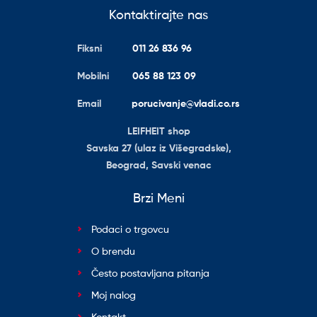
Kontaktirajte nas
Fiksni
011 26 836 96
Mobilni
065 88 123 09
Email
porucivanje@vladi.co.rs
LEIFHEIT shop
Savska 27 (ulaz iz Višegradske),
Beograd, Savski venac
Brzi Meni
Podaci o trgovcu
O brendu
Često postavljana pitanja
Moj nalog